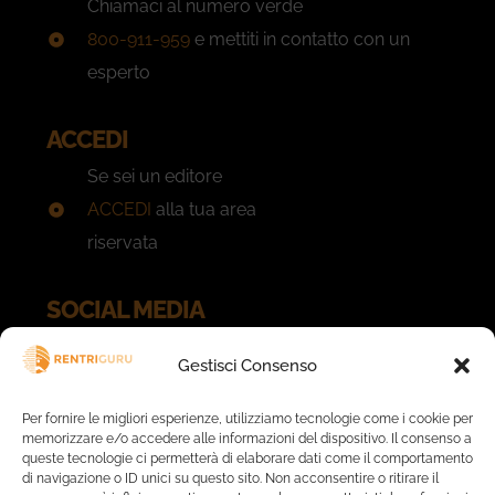
Chiamaci al numero verde
800-911-959
e mettiti in contatto con un
esperto
ACCEDI
Se sei un editore
ACCEDI
alla tua area
riservata
SOCIAL MEDIA
INSTAGRAM
Gestisci Consenso
THREADS
X
Per fornire le migliori esperienze, utilizziamo tecnologie come i cookie per
memorizzare e/o accedere alle informazioni del dispositivo. Il consenso a
queste tecnologie ci permetterà di elaborare dati come il comportamento
LINK UTILI
di navigazione o ID unici su questo sito. Non acconsentire o ritirare il